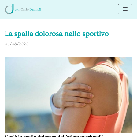
Vai
al
contenuto
La spalla dolorosa nello sportivo
04/03/2020
Cos’è la spalla dolorosa dell’atleta overhead?